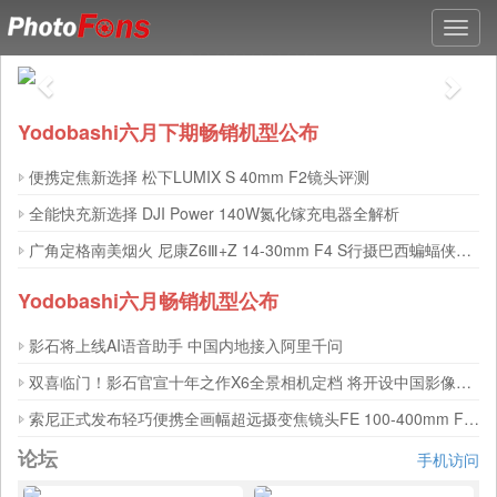
Toggl
navig
Yodobashi六月下期畅销机型公布
便携定焦新选择 松下LUMIX S 40mm F2镜头评测
全能快充新选择 DJI Power 140W氮化镓充电器全解析
广角定格南美烟火 尼康Z6Ⅲ+Z 14-30mm F4 S行摄巴西蝙蝠侠胡同
Yodobashi六月畅销机型公布
影石将上线AI语音助手 中国内地接入阿里千问
双喜临门！影石官宣十年之作X6全景相机定档 将开设中国影像品牌日本首店 ...
索尼正式发布轻巧便携全画幅超远摄变焦镜头FE 100-400mm F5.6-8 OSS ...
论坛
手机访问