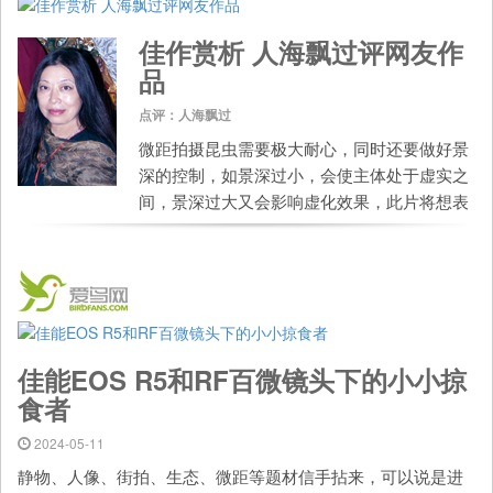
佳作赏析 人海飘过评网友作
品
点评：人海飘过
微距拍摄昆虫需要极大耐心，同时还要做好景
深的控制，如景深过小，会使主体处于虚实之
间，景深过大又会影响虚化效果，此片将想表
现的主体处于一个焦平面内，利用自然光和简
洁的背景使画面整体色调统一和谐。
佳能EOS R5和RF百微镜头下的小小掠
食者
2024-05-11
静物、人像、街拍、生态、微距等题材信手拈来，可以说是进