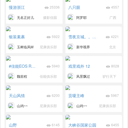
慢游浙江
八只眼
25336
4557
无名正好儿
摄影佳园
阿罗耶
广西
银装素裹
雪夜京城。。。。。。。
5922
4221
玉树临风M
尼康俱乐部
新华视界
北京
#佳能EOS R浪漫的生活#圆梦
戏里戏外 12
5940
8028
魏前程
佳能俱乐部
风景飘过
驴行天下
天山风情
贡嗄主峰
6200
5967
山鸡~~
尼康俱乐部
山鸡~~
尼康俱乐部
山野
大峡谷国家公园
6145
6455