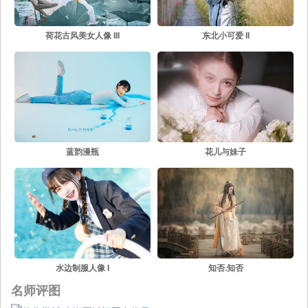
荷花古风美女人像 III
东北小可爱 II
蓝韵漫瓶
花儿与妹子
水边制服人像 I
知否.知否
名师评图