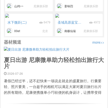
山鸡~~
尼康俱乐部
姜味烈
尼康俱乐部
水下微距(二)
圣域高原蓝宝石——羊卓雍措
6479
4972
00et
北京
南极仙翁
尼康俱乐部
器材频道
more>>
夏日出游 尼康微单助力轻松拍出旅行大
片
2026-07-26
暑假已经过半，还不赶快来一场说走就走的盛夏旅行。行囊要
轻、照片要美，一台趁手的相机可以满足大家对夏日旅行出片
的所有期待。尼康便携微单小巧轻便的机身设计，让携带变得
异常方便。无论是挂在脖子上，还是放入背 ...