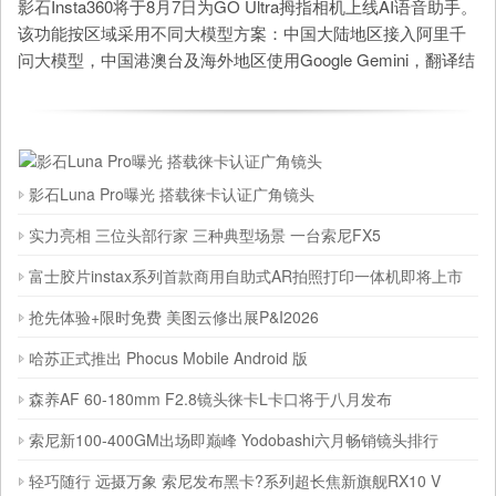
影石Insta360将于8月7日为GO Ultra拇指相机上线AI语音助手。
该功能按区域采用不同大模型方案：中国大陆地区接入阿里千
问大模型，中国港澳台及海外地区使用Google Gemini，翻译结
果可通过机身扬声器直接播报。此次AI ...
影石Luna Pro曝光 搭载徕卡认证广角镜头
实力亮相 三位头部行家 三种典型场景 一台索尼FX5
富士胶片instax系列首款商用自助式AR拍照打印一体机即将上市
抢先体验+限时免费 美图云修出展P&I2026
哈苏正式推出 Phocus Mobile Android 版
森养AF 60-180mm F2.8镜头徕卡L卡口将于八月发布
索尼新100-400GM出场即巅峰 Yodobashi六月畅销镜头排行
轻巧随行 远摄万象 索尼发布黑卡?系列超长焦新旗舰RX10 V